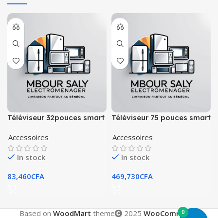
Téléviseur 32pouces smart
Téléviseur 75 pouces smart
technology smart tv
technology smart tv
Accessoires
Accessoires
In stock
In stock
83,460
CFA
469,730
CFA
0
Based on
WoodMart
theme
2025
WooCommerce