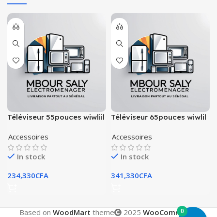
Téléviseur 55pouces wiwliil
Téléviseur 65pouces wiwlil
smart tv
smart tv
Accessoires
Accessoires
In stock
In stock
234,330
CFA
341,330
CFA
0
Based on
WoodMart
theme
2025
WooCommerce