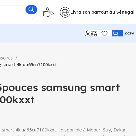
Livraison partout au Sénégal
0
CFA
ssoires
g smart 4k ua65cu7100kxxt
65pouces samsung smart
00kxxt
smart 4k ua65cu7100kxxt… disponible à Mbour, Saly, Dakar,