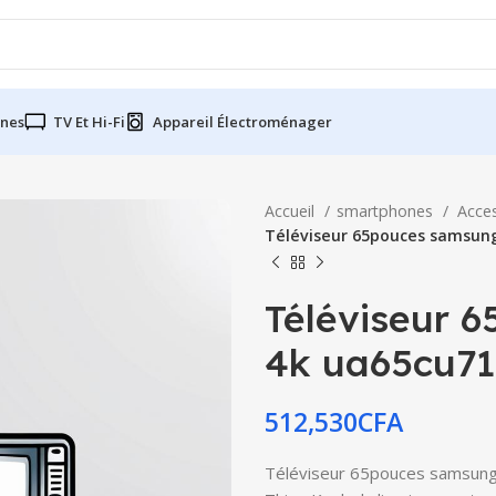
nes
TV Et Hi-Fi
Appareil Électroménager
Accueil
smartphones
Acce
Téléviseur 65pouces samsun
Téléviseur 
4k ua65cu71
512,530
CFA
Téléviseur 65pouces samsung 