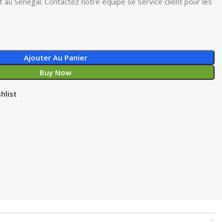
ut au Sénégal. Contactez notre équipe se service client pour les
Ajouter Au Panier
Buy Now
hlist