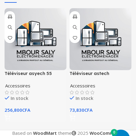
Téléviseur asyech 55
Téléviseur astech
pouces
32pouces led
Accessoires
Accessoires
In stock
In stock
256,800
CFA
73,830
CFA
0
Based on
WoodMart
theme
2025
WooCommerce