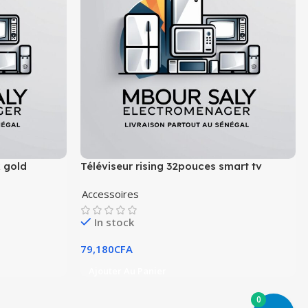
x gold
Téléviseur rising 32pouces smart tv
Accessoires
In stock
79,180
CFA
Ajouter Au Panier
0