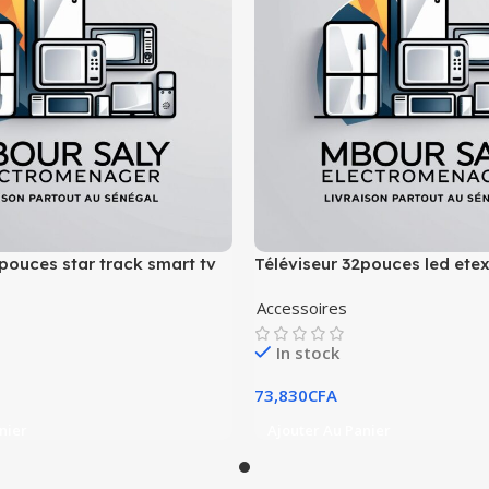
pouces star track smart tv
Téléviseur 32pouces led ete
Accessoires
In stock
73,830
CFA
nier
Ajouter Au Panier