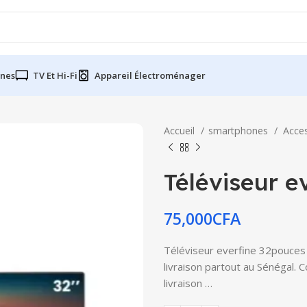
nes
TV Et Hi-Fi
Appareil Électroménager
Accueil
smartphones
Acce
Téléviseur e
75,000
CFA
Téléviseur everfine 32pouces l
livraison partout au Sénégal. 
livraison …