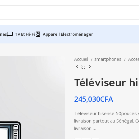
nes
TV Et Hi-Fi
Appareil Électroménager
Accueil
smartphones
Acce
Téléviseur 
245,030
CFA
Téléviseur hisense 50pouces s
livraison partout au Sénégal. 
livraison …