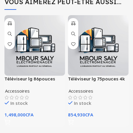
VOUS AIMEREZ PEUT-ÊTRE AUSSI…
Téléviseur lg 86pouces
Téléviseur lg 75pouces 4k
modèle 2022 uhd 4k
smart tv
Accessoires
Accessoires
In stock
In stock
1,498,000
CFA
854,930
CFA