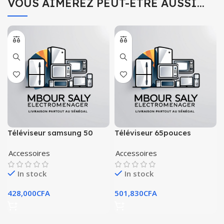
VOUS AIMEREZ PEUT-ÊTRE AUSSI…
Téléviseur samsung 50
Téléviseur 65pouces
pouces crystal uhd 4k
samsung uhd 4k
Accessoires
Accessoires
In stock
In stock
428,000
CFA
501,830
CFA