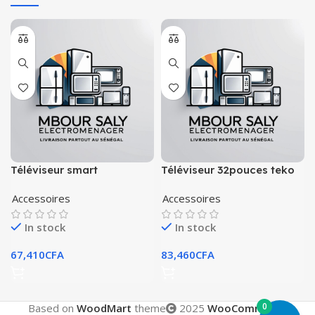
Téléviseur smart
Téléviseur 32pouces teko
technology 32 pouces
smart
Accessoires
Accessoires
In stock
In stock
67,410
CFA
83,460
CFA
0
Based on
WoodMart
theme
2025
WooCommerce