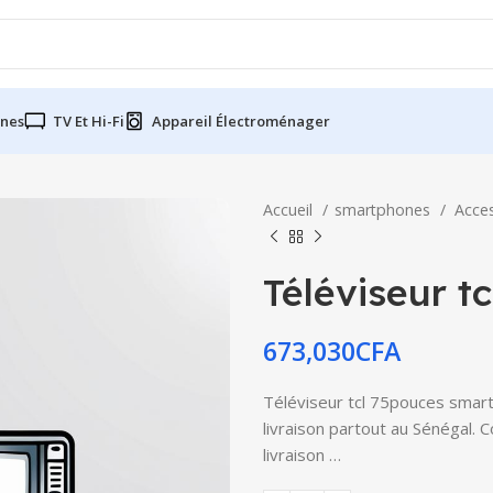
nes
TV Et Hi-Fi
Appareil Électroménager
Accueil
smartphones
Acce
Téléviseur t
673,030
CFA
Téléviseur tcl 75pouces smart
livraison partout au Sénégal. 
livraison …