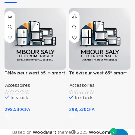
Téléviseur west 65 » smart
Téléviseur west 65″ smart
androïde 65zbc8w
androïde 65zbc8w
Accessoires
Accessoires
In stock
In stock
298,530
CFA
298,530
CFA
0
Based on
WoodMart
theme
2025
WooCommerce