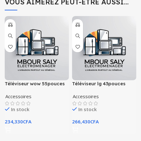
VOUS AIMEREZ PEUT-ÊTRE AUSSI…
Téléviseur wow 55pouces
Téléviseur lg 43pouces
smart tv android 4k
smart tv android 4k
Accessoires
Accessoires
In stock
In stock
234,330
CFA
266,430
CFA