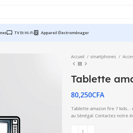
nes
TV Et Hi-Fi
Appareil Électroménager
Accueil
smartphones
Acce
Tablette ama
80,250
CFA
Tablette amazon fire 7 kids… d
au Sénégal. Contactez notre éq