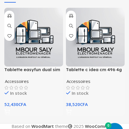
Tablette easyfun dual sim
Tablette c idea cm 496 4g
128gb ram6 t1plus
lte dual sim
Accessoires
Accessoires
In stock
In stock
52,430
CFA
38,520
CFA
0
Based on
WoodMart
theme
2025
WooCommerce