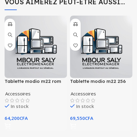
VOUS AIMEREZ PEUT-ÊTRE AUSSI…
Tablette modio m22 rom
Tablette modio m22 256
256go clavier + airpod
go ram 8 5g
Accessoires
Accessoires
In stock
In stock
64,200
CFA
69,550
CFA