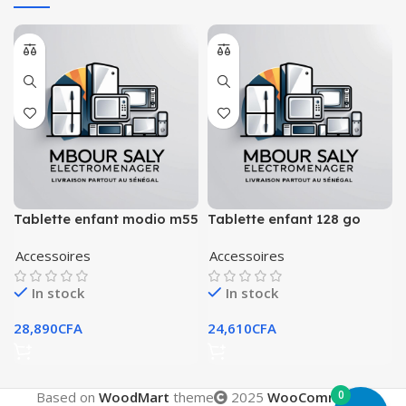
Tablette enfant modio m55
Tablette enfant 128 go
modio m1
Accessoires
Accessoires
In stock
In stock
28,890
CFA
24,610
CFA
0
Based on
WoodMart
theme
2025
WooCommerce