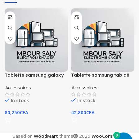
Tablette samsung galaxy
Tablette samsung tab a8
tab a6 spen
32gb
Accessoires
Accessoires
In stock
In stock
80,250
CFA
42,800
CFA
0
Based on
WoodMart
theme
2025
WooCommerce