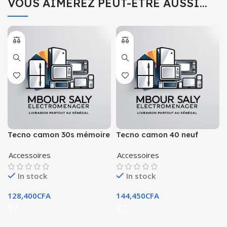
VOUS AIMEREZ PEUT-ÊTRE AUSSI…
Tecno camon 30s mémoire
Tecno camon 40 neuf
128go – ram 6go
256go ram 8go
Accessoires
Accessoires
In stock
In stock
128,400
CFA
144,450
CFA