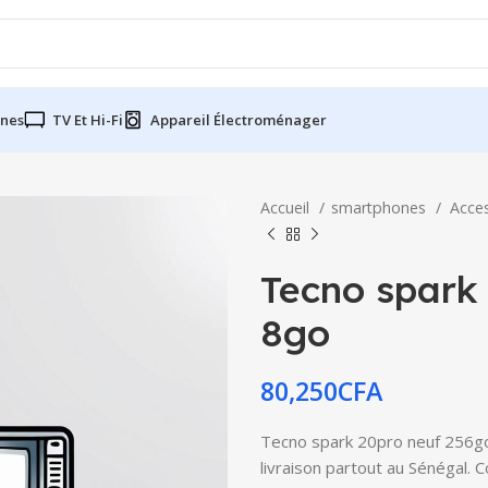
nes
TV Et Hi-Fi
Appareil Électroménager
Accueil
smartphones
Acce
Tecno spark
8go
80,250
CFA
Tecno spark 20pro neuf 256go 
livraison partout au Sénégal. 