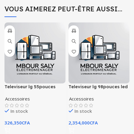
VOUS AIMEREZ PEUT-ÊTRE AUSSI…
Televiseur lg 55pouces
Televiseur lg 98pouces led
smart 4k ur78006lk
4k smart 98ut91006la
Accessoires
Accessoires
In stock
In stock
326,350
CFA
2,354,000
CFA