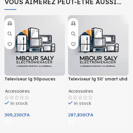
VOUS AIMEREZ PEUT-ÊTRE AUSSI…
Televiseur lg 50pouces
Televiseur lg 50′ smart uhd
smart uhd 4k up7550pvg
4k +telecomande magic
Accessoires
Accessoires
remote
In stock
In stock
309,230
CFA
287,830
CFA