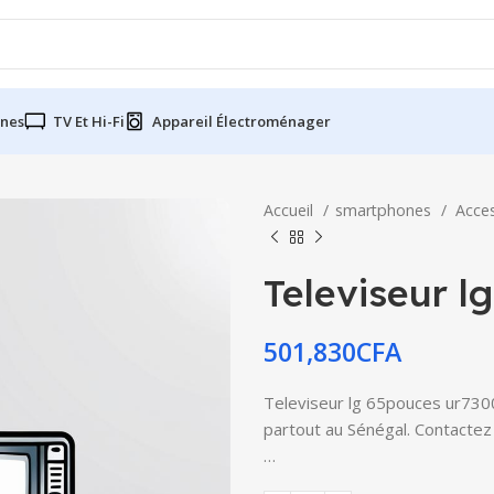
nes
TV Et Hi-Fi
Appareil Électroménager
Accueil
smartphones
Acce
Televiseur l
501,830
CFA
Televiseur lg 65pouces ur73006
partout au Sénégal. Contactez 
…