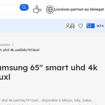
Livraison partout au Sénégal
0
CFA
ssoires
t uhd 4k ua65du7010uxl
samsung 65″ smart uhd 4k
uxl
 uhd 4k ua65du7010uxl… disponible à Mbour, Saly, Dakar,