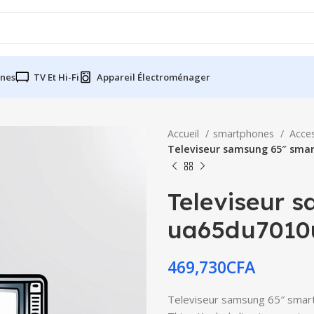
nes
TV Et Hi-Fi
Appareil Électroménager
Accueil
smartphones
Acce
Televiseur samsung 65″ smar
Televiseur 
ua65du7010
469,730
CFA
Televiseur samsung 65″ smart