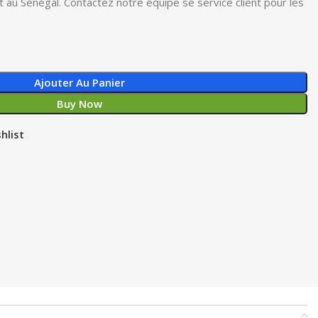
ut au Sénégal. Contactez notre équipe se service client pour les
Ajouter Au Panier
Buy Now
hlist