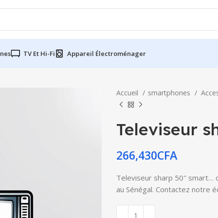
nes
TV Et Hi-Fi
Appareil Électroménager
Accueil
smartphones
Acce
Televiseur s
266,430
CFA
Televiseur sharp 50″ smart… di
au Sénégal. Contactez notre éq