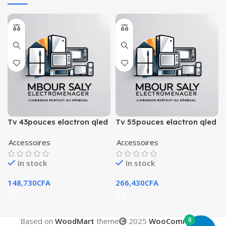
Tv 43pouces elactron qled
Tv 55pouces elactron qled
smart android
smart android tv
Accessoires
Accessoires
In stock
In stock
148,730
CFA
266,430
CFA
0
Based on
WoodMart
theme
2025
WooCommerce