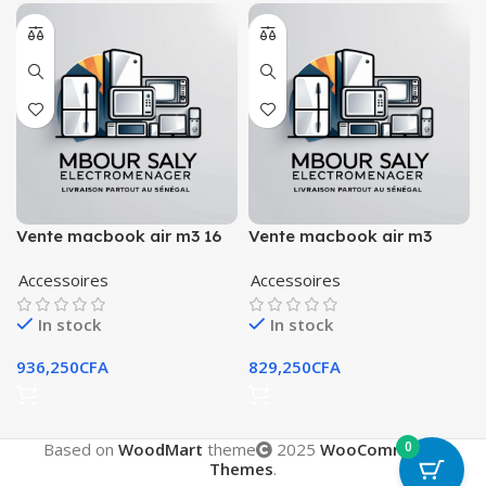
Vente macbook air m3 16
Vente macbook air m3
pouce
Accessoires
Accessoires
In stock
In stock
936,250
CFA
829,250
CFA
0
Based on
WoodMart
theme
2025
WooCommerce
Themes
.