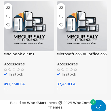
Mac book air m1
Microsoft 365 ou office 365
Accessoires
Accessoires
In stock
In stock
497,550
CFA
37,450
CFA
0
Based on
WoodMart
theme
2025
WooCommerce
Themes
.