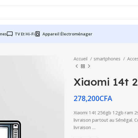
nes
TV Et Hi-Fi
Appareil Électroménager
Accueil
smartphones
Acce
Xiaomi 14t 
278,200
CFA
Xiaomi 14t 256gb 12gb ram 2si
livraison partout au Sénégal. 
livraison …