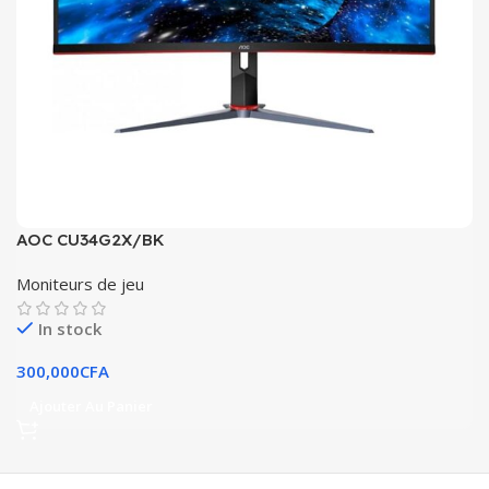
AOC CU34G2X/BK
Moniteurs de jeu
In stock
300,000
CFA
Ajouter Au Panier
.