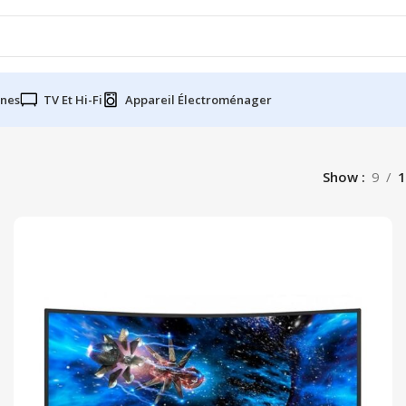
nes
TV Et Hi-Fi
Appareil Électroménager
Show
9
1