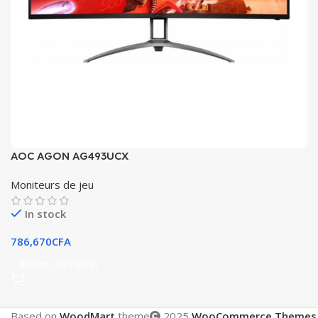
AOC AGON AG493UCX
Moniteurs de jeu
In stock
786,670
CFA
Ajouter Au Panier
Based on
WoodMart
theme
2025
WooCommerce Themes