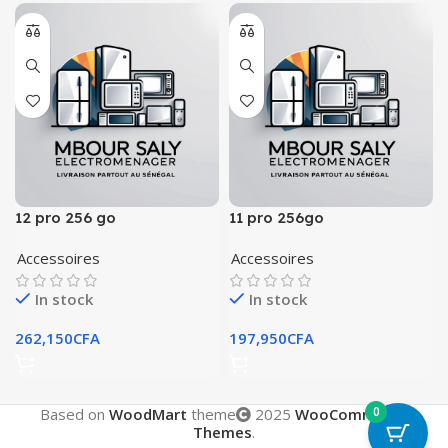
12 pro 256 go
11 pro 256go
Accessoires
Accessoires
In stock
In stock
262,150
CFA
197,950
CFA
0
Based on
WoodMart
theme
2025
WooCommerce
Themes
.