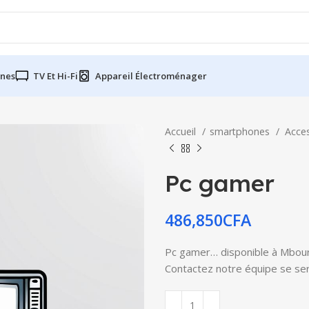
nes
TV Et Hi-Fi
Appareil Électroménager
Accueil
smartphones
Acce
Pc gamer
486,850
CFA
Pc gamer… disponible à Mbour, 
Contactez notre équipe se serv