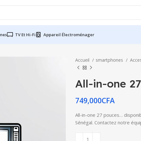
nes
TV Et Hi-Fi
Appareil Électroménager
Accueil
smartphones
Acce
All-in-one 2
749,000
CFA
All-in-one 27 pouces… disponib
Sénégal. Contactez notre équip