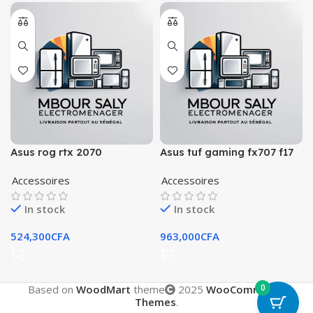
Asus rog rtx 2070
Asus tuf gaming fx707 f17
i7 13620h
Accessoires
Accessoires
In stock
In stock
524,300
CFA
963,000
CFA
0
Based on
WoodMart
theme
2025
WooCommerce
Themes
.