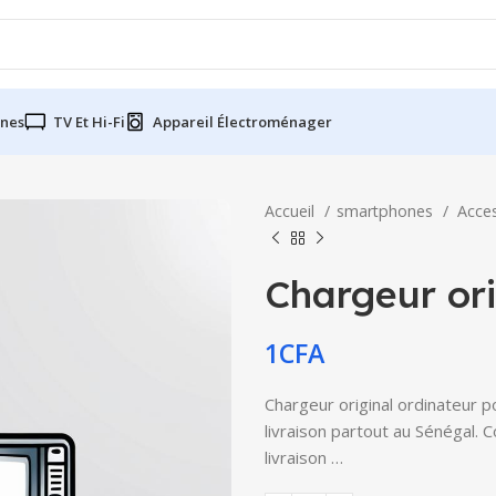
nes
TV Et Hi-Fi
Appareil Électroménager
Accueil
smartphones
Acce
Chargeur ori
1
CFA
Chargeur original ordinateur p
livraison partout au Sénégal. 
livraison …