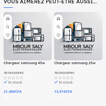
VOUS AIMEREZ PEUT-ÊTRE AUSSI…
Chargeur samsung 45w
Chargeur samsung 25w
original
adapter super fast
Accessoires
Accessoires
charging
In stock
In stock
21,400
CFA
13,910
CFA