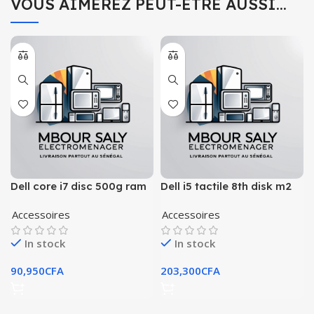
VOUS AIMEREZ PEUT-ÊTRE AUSSI…
Dell core i7 disc 500g ram
Dell i5 tactile 8th disk m2
16g
521go ram 16gb
Accessoires
Accessoires
In stock
In stock
90,950
CFA
203,300
CFA