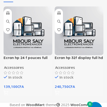
Ecran hp 24 f pouces full
Ecran hp 32f display full hd
hdmi vga
32″ 1920 x 1080
Accessoires
Accessoires
In stock
In stock
139,100
CFA
240,750
CFA
0
Based on
WoodMart
theme
2025
WooCommerce