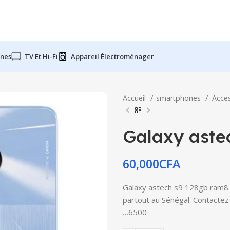
nes
TV Et Hi-Fi
Appareil Électroménager
Accueil
smartphones
Acce
Galaxy aste
60,000
CFA
Galaxy astech s9 128gb ram8… 
partout au Sénégal. Contactez 
…6500