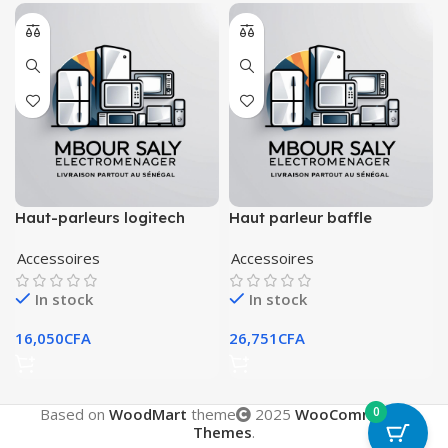
Haut-parleurs logitech
Haut parleur baffle
z120
Accessoires
Accessoires
In stock
In stock
16,050
CFA
26,751
CFA
0
Based on
WoodMart
theme
2025
WooCommerce
Themes
.