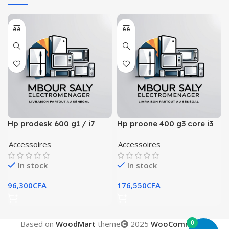
Hp prodesk 600 g1 / i7
Hp proone 400 g3 core i3
7th
Accessoires
Accessoires
In stock
In stock
96,300
CFA
176,550
CFA
0
Based on
WoodMart
theme
2025
WooCommerce