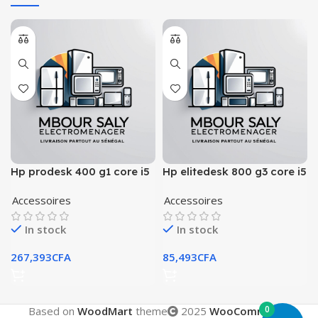
Hp prodesk 400 g1 core i5
Hp elitedesk 800 g3 core i5
Accessoires
Accessoires
In stock
In stock
267,393
CFA
85,493
CFA
0
Based on
WoodMart
theme
2025
WooCommerce