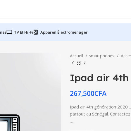
nes
TV Et Hi-Fi
Appareil Électroménager
Accueil
smartphones
Acce
Ipad air 4th
267,500
CFA
Ipad air 4th génération 2020… 
partout au Sénégal. Contactez 
…