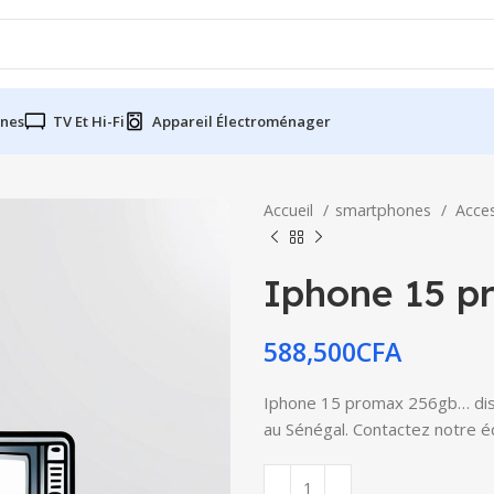
nes
TV Et Hi-Fi
Appareil Électroménager
Accueil
smartphones
Acce
Iphone 15 p
588,500
CFA
Iphone 15 promax 256gb… dispo
au Sénégal. Contactez notre éq