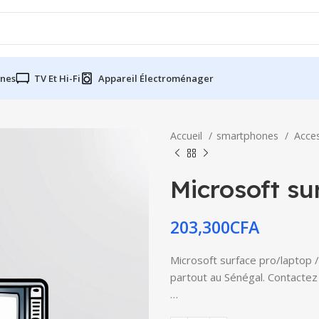
nes
TV Et Hi-Fi
Appareil Électroménager
Accueil
smartphones
Acce
Microsoft su
203,300
CFA
Microsoft surface pro/laptop /
partout au Sénégal. Contactez 
…