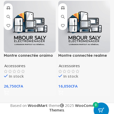
Montre connectée oraimo
Montre connectée realme
osw-18
Accessoires
Accessoires
In stock
In stock
26,750
CFA
16,050
CFA
0
Based on
WoodMart
theme
2025
WooCommerce
Themes
.