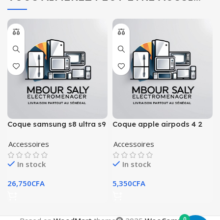
Coque samsung s8 ultra s9
Coque apple airpods 4 2
ultra
pro 3 1
Accessoires
Accessoires
In stock
In stock
26,750
CFA
5,350
CFA
0