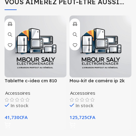
VOUS AIMEREZ PEUT-ÊTRE AUSSI…
Tablette c-idea cm 810
Mou-kit de caméra ip 2k
dual sim
cell pt avec panneau
Accessoires
Accessoires
solaire
In stock
In stock
41,730
CFA
125,725
CFA