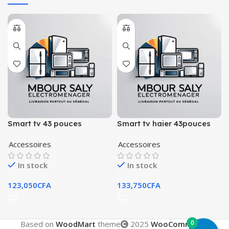
Smart tv 43 pouces
Smart tv haier 43pouces
marque deska
full hd
Accessoires
Accessoires
In stock
In stock
123,050
CFA
133,750
CFA
0
Based on
WoodMart
theme
2025
WooCommerce