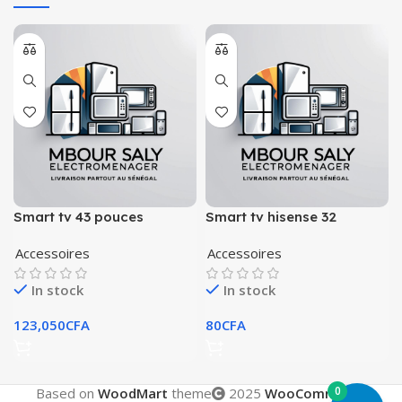
Smart tv 43 pouces
Smart tv hisense 32
marque deska
pouces
Accessoires
Accessoires
In stock
In stock
123,050
CFA
80
CFA
0
Based on
WoodMart
theme
2025
WooCommerce