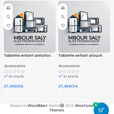
Tablette enfant antichoc
Tablette enfant atouch
8pouce avec puce
Accessoires
Accessoires
In stock
In stock
37,450
CFA
37,450
CFA
0
Based on
WoodMart
theme
2025
WooCommerce
Themes
.